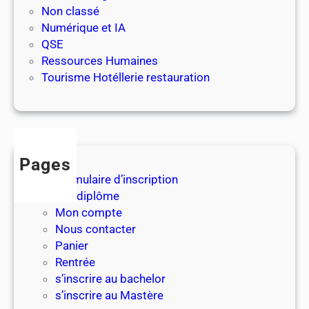
t
Non classé
a
Numérique et IA
u
QSE
r
Ressources Humaines
a
Tourisme Hotéllerie restauration
t
i
o
n
Pages
Formulaire d’inscription
Les diplôme
Mon compte
Nous contacter
Panier
Rentrée
s’inscrire au bachelor
s’inscrire au Mastère