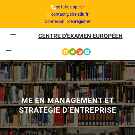
Aller
se faire appeler
au
contact@ebs-edu.fr
contenu
Connexion
/
S’enregistrer
CENTRE D'EXAMEN EUROPÉEN
Facebook
Twitter
Instagram
LinkedIn
ME EN MANAGEMENT ET
STRATÉGIE D’ENTREPRISE