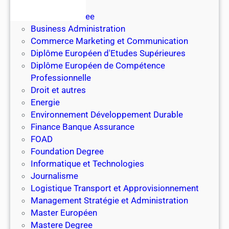
n
e
Bachelor
l
Bachelor Degree
l
Business Administration
e
Commerce Marketing et Communication
e
Diplôme Européen d'Etudes Supérieures
n
Diplôme Européen de Compétence
h
Professionnelle
ô
Droit et autres
t
Energie
e
Environnement Développement Durable
l
Finance Banque Assurance
l
FOAD
e
Foundation Degree
r
Informatique et Technologies
i
Journalisme
e
Logistique Transport et Approvisionnement
r
Management Stratégie et Administration
e
Master Européen
s
Mastere Degree