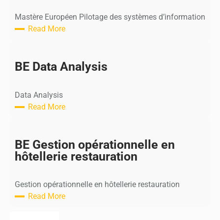
Mastère Européen Pilotage des systèmes d’information
Read More
:
M
E
BE Data Analysis
P
i
Data Analysis
l
Read More
o
:
t
B
a
E
BE Gestion opérationnelle en
g
D
hôtellerie restauration
e
a
d
t
e
Gestion opérationnelle en hôtellerie restauration
a
s
Read More
A
s
:
n
y
B