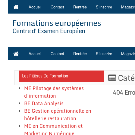
Accueil
Contact
Rentrée
S’inscrire
Magazi
Formations européennes
Centre d'Examen Européen
Accueil
Contact
Rentrée
S’inscrire
Magazi
Caté
Les Filières De Formation
ME Pilotage des systèmes
404 Err
d’information
BE Data Analysis
BE Gestion opérationnelle en
hôtellerie restauration
ME en Communication et
Marketing Numérique