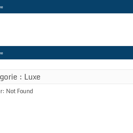
ne
ne
gorie :
Luxe
or: Not Found