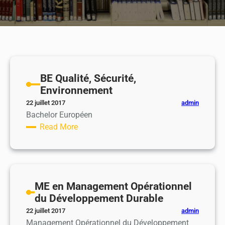
BE Qualité, Sécurité,
Environnement
admin
22 juillet 2017
Bachelor Européen
Read More
:
B
E
Q
ME en Management Opérationnel
u
du Développement Durable
a
l
admin
22 juillet 2017
Management Opérationnel du Développement
i