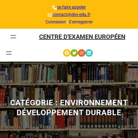
Aller
se faire appeler
au
contact@ebs-edu.fr
contenu
Connexion
/
S’enregistrer
CENTRE D'EXAMEN EUROPÉEN
Facebook
Twitter
Instagram
LinkedIn
CATÉGORIE :
ENVIRONNEMENT
DÉVELOPPEMENT DURABLE