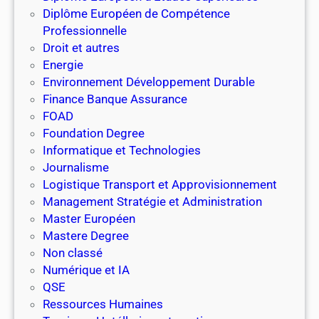
e
p
Diplôme Européen de Compétence
n
p
Professionnelle
t
e
Droit et autres
a
m
Energie
l
e
Environnement Développement Durable
e
n
Finance Banque Assurance
t
t
FOAD
E
D
Foundation Degree
n
u
Informatique et Technologies
e
r
Journalisme
r
a
Logistique Transport et Approvisionnement
g
b
Management Stratégie et Administration
é
l
Master Européen
t
e
Mastere Degree
i
Non classé
q
Numérique et IA
u
QSE
e
Ressources Humaines