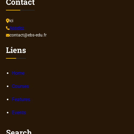
Contact
ici
Appelez
contact@ebs-edu.fr
Liens
Home
Courses
Features
Events
Search