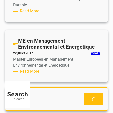
Durable
t
Read More
é
:
,
M
S
E
é
e
c
ME en Management
n
u
Environnemental et Energétique
M
r
a
i
admin
22 juillet 2017
Master Européen en Management
n
t
Environnemental et Energétique
a
é
Read More
g
,
:
e
E
M
m
n
E
e
v
Search
S
e
n
i
e
n
t
r
a
M
O
o