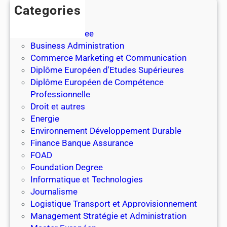
o
Categories
n
n
e
Bachelor
l
Bachelor Degree
l
Business Administration
e
Commerce Marketing et Communication
e
Diplôme Européen d'Etudes Supérieures
n
Diplôme Européen de Compétence
h
Professionnelle
ô
Droit et autres
t
Energie
e
Environnement Développement Durable
l
Finance Banque Assurance
l
FOAD
e
Foundation Degree
r
Informatique et Technologies
i
Journalisme
e
Logistique Transport et Approvisionnement
r
Management Stratégie et Administration