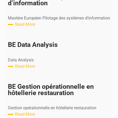
d’information
Mastère Européen Pilotage des systèmes d’information
Read More
:
M
E
BE Data Analysis
P
i
Data Analysis
l
Read More
o
:
t
B
a
E
BE Gestion opérationnelle en
g
D
hôtellerie restauration
e
a
d
t
e
Gestion opérationnelle en hôtellerie restauration
a
s
Read More
A