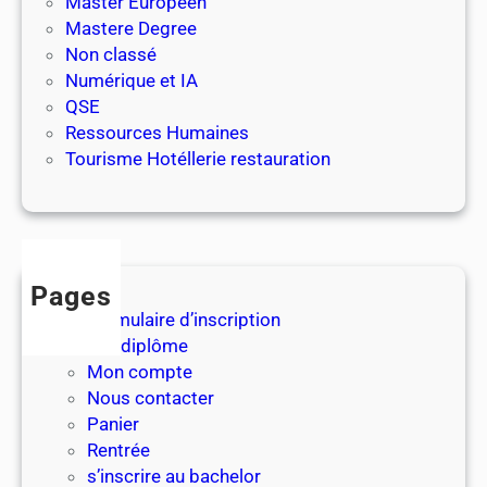
e
Master Européen
s
Mastere Degree
t
Non classé
a
Numérique et IA
u
QSE
r
Ressources Humaines
a
Tourisme Hotéllerie restauration
t
i
o
n
Pages
Formulaire d’inscription
Les diplôme
Mon compte
Nous contacter
Panier
Rentrée
s’inscrire au bachelor