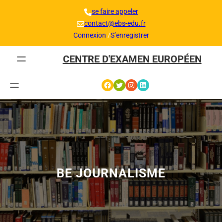
Aller
se faire appeler
au
contact@ebs-edu.fr
contenu
Connexion
/
S’enregistrer
CENTRE D'EXAMEN EUROPÉEN
Facebook
Twitter
Instagram
LinkedIn
BE JOURNALISME