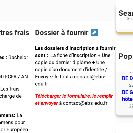
Sea
S
e
a
tres frais
Dossier à fournir
r
c
Les dossiers d’inscription à fournir
h
Pop
sont :
La fiche d’inscription + Une
ME P
es :
Bachelor
copie du dernier diplôme + Une
d’in
copie d’un document d’identité /
31
00 FCFA / AN
Envoyez le tout à contact@ebs-
BE D
edu.fr
22
:
Les frais
BE G
 charge de
Télécharger le formulaire, le remplir
hôte
et envoyer
à contact@ebs-edu.fr
22
xamens:
La
amens pour
elor Européen