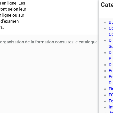
 en ligne. Les
Cat
nt selon leur
Ba
 ligne ou sur
Ba
e d’examen
Bu
s.
C
C
Di
’organisation de la formation consultez le catalogue:
Su
D
Pr
Dr
En
E
Du
Fi
F
Fo
In