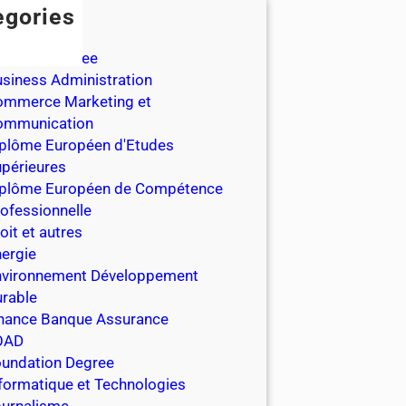
egories
chelor
chelor Degree
siness Administration
ommerce Marketing et
ommunication
plôme Européen d'Etudes
périeures
iplôme Européen de Compétence
ofessionnelle
oit et autres
ergie
nvironnement Développement
rable
nance Banque Assurance
OAD
undation Degree
formatique et Technologies