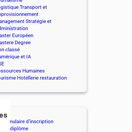
urnalisme
gistique Transport et
pprovisionnement
nagement Stratégie et
ministration
aster Européen
astere Degree
n classé
mérique et IA
SE
essources Humaines
urisme Hotéllerie restauration
es
Formulaire d’inscription
Les diplôme