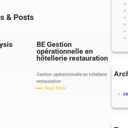
es & Posts
ysis
BE Gestion
opérationnelle en
hôtellerie restauration
Arc
Gestion opérationnelle en hôtellerie
ju
restauration
ju
Read More
s
:
B
E
G
e