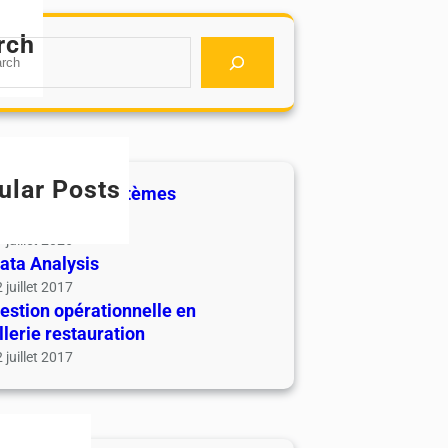
rch
ular Posts
ilotage des systèmes
formation
 juillet 2026
ata Analysis
 juillet 2017
estion opérationnelle en
llerie restauration
 juillet 2017