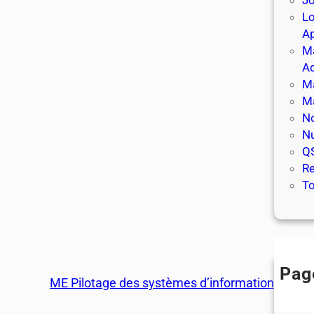
Jo
Lo
A
Ma
Ad
M
M
No
Nu
Q
R
To
Pag
ME Pilotage des systèmes d’information