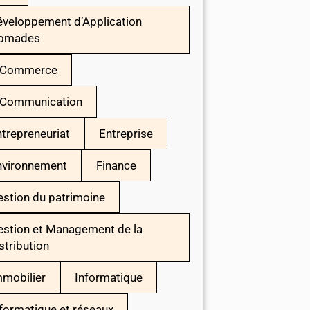
éveloppement d’Application
omades
-Commerce
-Communication
trepreneuriat
Entreprise
nvironnement
Finance
stion du patrimoine
estion et Management de la
stribution
mmobilier
Informatique
formatique et réseaux