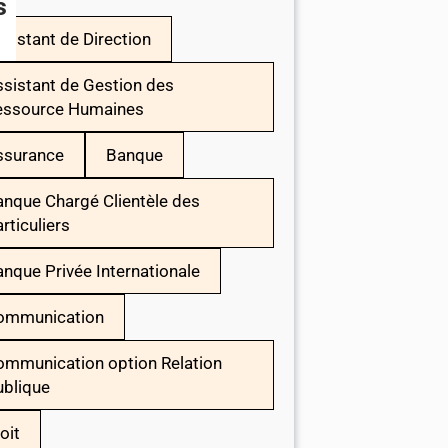
s
sistant de Direction
sistant de Gestion des
essource Humaines
ssurance
Banque
nque Chargé Clientèle des
rticuliers
nque Privée Internationale
ommunication
ommunication option Relation
ublique
oit