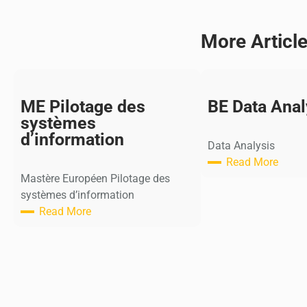
More Articl
ME Pilotage des
BE Data Anal
systèmes
d’information
Data Analysis
Read More
:
Mastère Européen Pilotage des
B
systèmes d’information
E
Read More
:
D
M
a
E
t
P
a
i
A