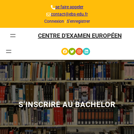
Aller
se faire appeler
au
contact@ebs-edu.fr
contenu
Connexion
/
S’enregistrer
CENTRE D'EXAMEN EUROPÉEN
Facebook
Twitter
Instagram
LinkedIn
S’INSCRIRE AU BACHELOR