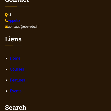
ici
Appelez
contact@ebs-edu.fr
Liens
Home
Courses
Features
Events
Search